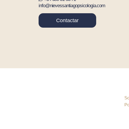
info@nievessantiagopsicologia.com
Contactar
So
Po