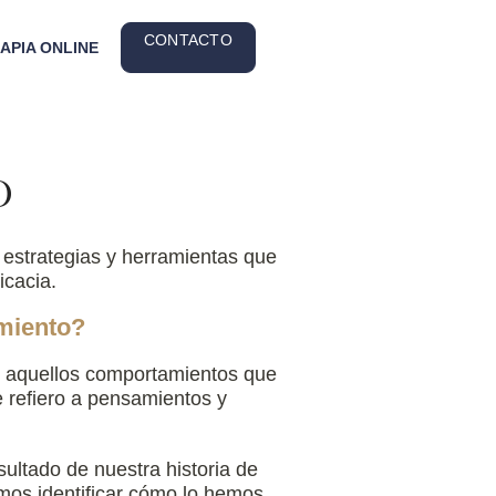
CONTACTO
APIA ONLINE
o
s estrategias y herramientas que
icacia.
amiento?
o) aquellos comportamientos que
 refiero a pensamientos y
ultado de nuestra historia de
imos identificar cómo lo hemos