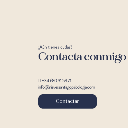
¿Aún tienes dudas?
Contacta conmigo 
+34 680 31 53 71
info@nievessantiagopsicologia.com
Contactar